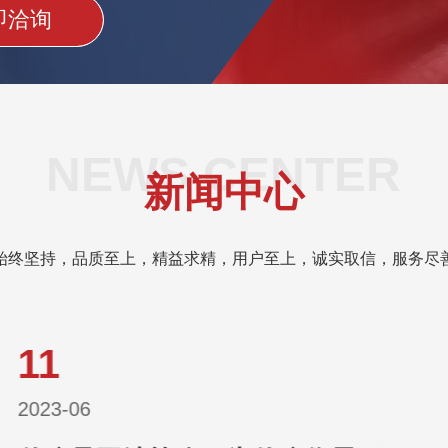
即洽询
NEWS CENTER
新闻中心
始终坚持，品质至上，精益求精，用户至上，诚实取信，服务尽
11
11
2023-06