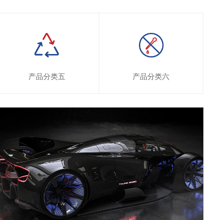
产品分类五
产品分类六