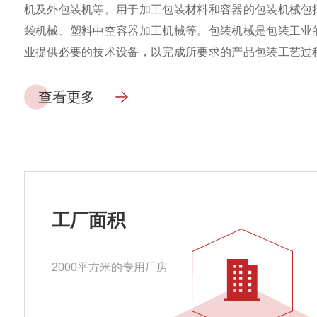
机及外包装机等。用于加工包装材料和容器的包装机械包
袋机械、塑料中空容器加工机械等。包装机械是包装工业
业提供必要的技术设备，以完成所要求的产品包装工艺过
装材料制造、印刷和容器成...
查看更多
工厂面积
2000平方米的专用厂房