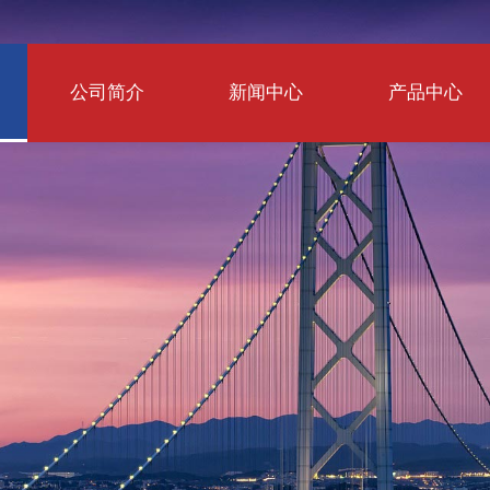
公司简介
新闻中心
产品中心