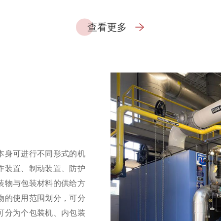
查看更多
本身可进行不同形式的机
作装置、制动装置、防护
装物与包装材料的供给方
物的使用范围划分，可分
可分为个包装机、内包装