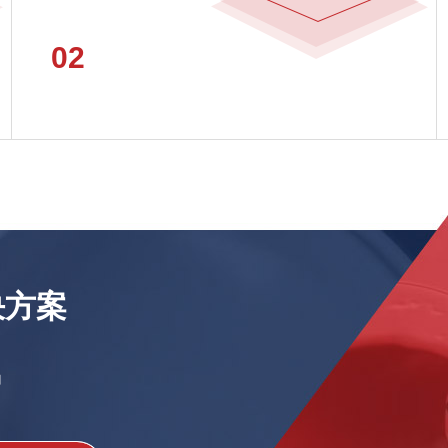
02
决方案
品